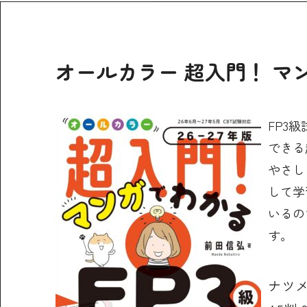
オールカラー 超入門！ マンガ
FP3
できる
やさし
して学
いるの
す。
ナツ