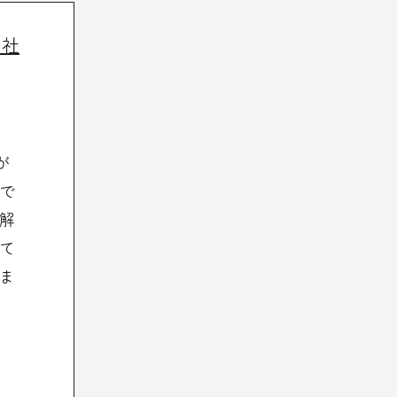
メ社
が
で
解
て
ま