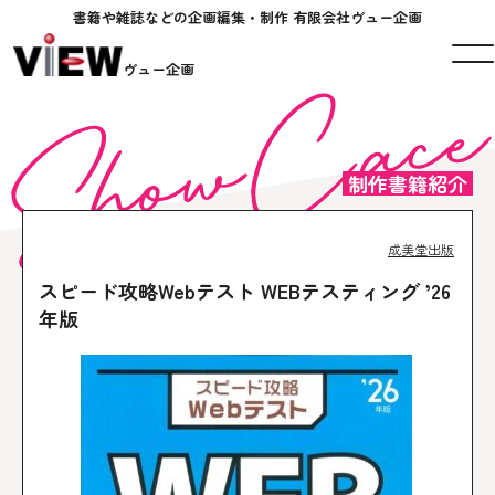
書籍や雑誌などの企画編集・制作 有限会社ヴュー企画
ヴュー企画
制作書籍紹介
成美堂出版
スピード攻略Webテスト WEBテスティング ’26
年版