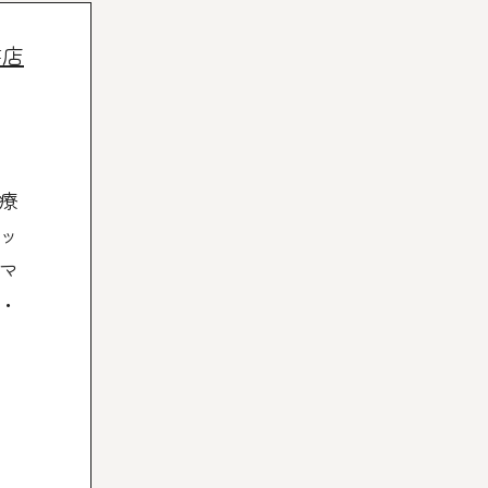
書店
療
ッ
マ
・