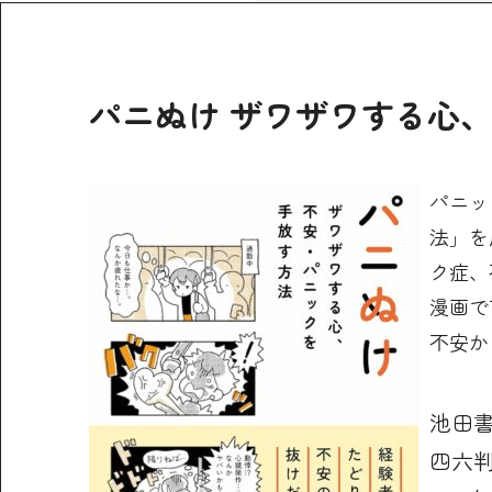
パニぬけ ザワザワする心
パニッ
法」を
ク症、
漫画で
不安か
池田
四六判 