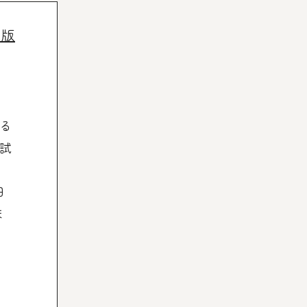
出版
る
試
日
ま