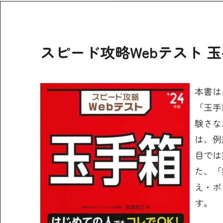
スピード攻略Webテスト 玉手
本書は
「玉手
験さな
は、例
目では
た、「
え・ポ
す。