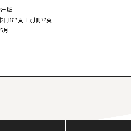
堂出版
 本冊168頁＋別冊72頁
年5月