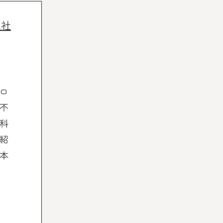
版社
ロ
不
科
紹
本