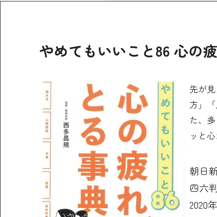
やめてもいいこと86 心の
先が見
方」「
た、多
ッと心
朝日
四六判 
2020