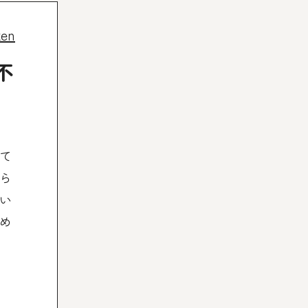
ken
不
て
ら
い
め